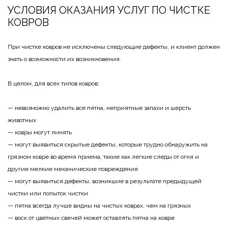
УСЛОВИЯ ОКАЗАНИЯ УСЛУГ ПО ЧИСТКЕ
КОВРОВ
При чистке ковров не исключены следующие дефекты, и клиент должен
знать о возможности их возникновения.
В целом, для всех типов ковров:
— невозможно удалить все пятна, неприятные запахи и шерсть
животных
— ковры могут линять
— могут выявиться скрытые дефекты, которые трудно обнаружить на
грязном ковре во время приема, такие как легкие следы от огня и
другие мелкие механические повреждения
— могут выявиться дефекты, возникшие в результате предыдущей
чистки или попыток чистки
— пятна всегда лучше видны на чистых коврах, чем на грязных
— воск от цветных свечей может оставлять пятна на ковре