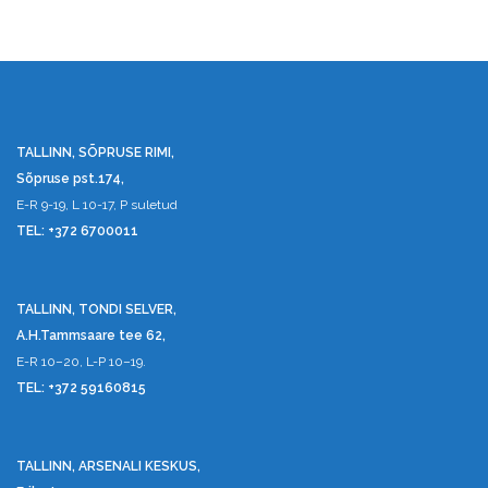
TALLINN, SÕPRUSE RIMI,
Sõpruse pst.174,
E-R 9-19, L 10-17, P suletud
TEL: +372 6700011
TALLINN, TONDI SELVER,
A.H.Tammsaare tee 62,
E-R 10–20, L-P 10–19.
TEL: +372 59160815
TALLINN, ARSENALI KESKUS,